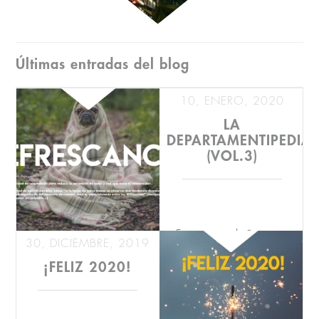
Últimas entradas del blog
10, ENERO, 2020
LA
DEPARTAMENTIPEDIA
(VOL.3)
Empezamos el año con un
30, DICIEMBRE, 2019
nuevo palabro.
¡FELIZ 2020!
Piensa en la última bebida
que te has tomado, ¿del 1 al
10 qué puntuación le ...