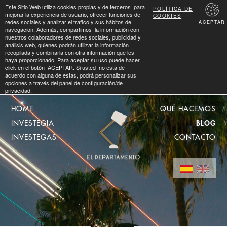
Este Sitio Web utiliza cookies propias y de terceros para
POLÍTICA DE
mejorar la experiencia de usuario, ofrecer funciones de
COOKIES
redes sociales y analizar el trafico y sus hábitos de
ACEPTAR
navegación. Además, compartimos la información con
nuestros colaboradores de redes sociales, publicidad y
análisis web, quienes podrán utilizar la información
recopilada y combinarla con otra información que les
haya proporcionado. Para aceptar su uso puede hacer
click en el botón ACEPTAR. Si usted no está de
acuerdo con alguna de estas, podrá personalizar sus
opciones a través del panel de configuración/de
privacidad.
HOME
QUÉ HACEMOS
INVESTEGIA
BLOG
INVESTEGAS
CONTACTO