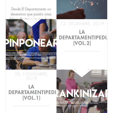
Desde El Departamento os
deseamos que paséis unas
felices fiestas y un muy buen
12, DICIEMBRE, 2019
2020 :)
LA
Ilustración: @4tcon...
DEPARTAMENTIPEDIA
(VOL.2)
Hoy, en la segunda entrega
28, NOVIEMBRE,
de LA DEPARTAMENTIPEDIA,
2019
os traemos un término que va
más allá del marketing y de la
LA
inves...
DEPARTAMENTIPEDIA
(VOL.1)