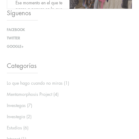
Ese momento en el que te
paras a pensar en lo que
Síguenos
dices, en lo que escuchas y en
tu cabeza retumba
un PEROWHAT.
FACEBOOK
TWITTER
Pues en...
GOOGLE+
Categorías
Lo que hago cuando no miras
(1)
Mentamorphosis Project
(4)
Investegas
(7)
Investegia
(2)
Estudios
(6)