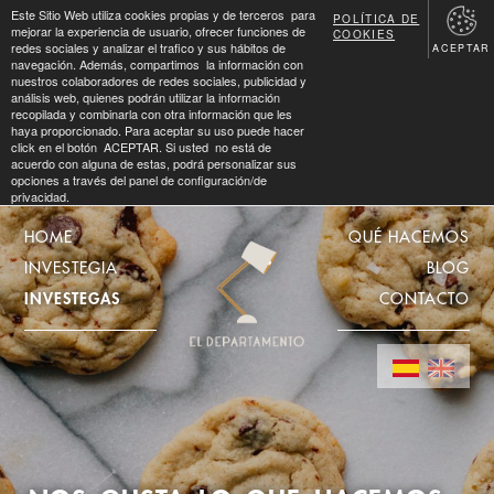
Este Sitio Web utiliza cookies propias y de terceros para
POLÍTICA DE
mejorar la experiencia de usuario, ofrecer funciones de
COOKIES
redes sociales y analizar el trafico y sus hábitos de
ACEPTAR
navegación. Además, compartimos la información con
nuestros colaboradores de redes sociales, publicidad y
análisis web, quienes podrán utilizar la información
recopilada y combinarla con otra información que les
haya proporcionado. Para aceptar su uso puede hacer
click en el botón ACEPTAR. Si usted no está de
acuerdo con alguna de estas, podrá personalizar sus
opciones a través del panel de configuración/de
privacidad.
HOME
QUÉ HACEMOS
INVESTEGIA
BLOG
INVESTEGAS
CONTACTO