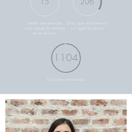
15
206
Gente semidesnuda
Días (que recordemos)
vista desde la ventana
sin regar el cactus
de la oficina
1104
Croquetas devoradas