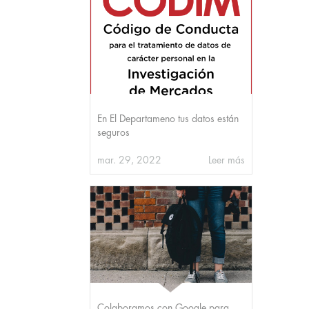
En El Departameno tus datos están
seguros
mar. 29, 2022
Leer más
Colaboramos con Google para