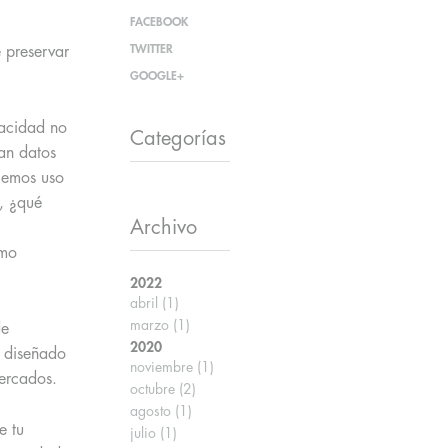
FACEBOOK
TWITTER
 preservar
GOOGLE+
vacidad no
Categorías
an datos
cemos uso
?, ¿qué
Archivo
omo
2022
abril
(1)
marzo
(1)
de
2020
l diseñado
noviembre
(1)
ercados.
octubre
(2)
agosto
(1)
e tu
julio
(1)