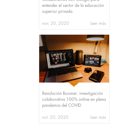
entender el sector de la educación
superior privada.
nov. 20, 2020
Leer más
Revolución Boomer: investigación
colaborativa 100% online en plena
pandemia del COVID
oct. 20, 2020
Leer más