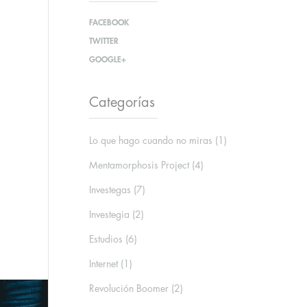
FACEBOOK
TWITTER
GOOGLE+
Categorías
Lo que hago cuando no miras
(1)
Mentamorphosis Project
(4)
Investegas
(7)
Investegia
(2)
Estudios
(6)
Internet
(1)
Revolución Boomer
(2)