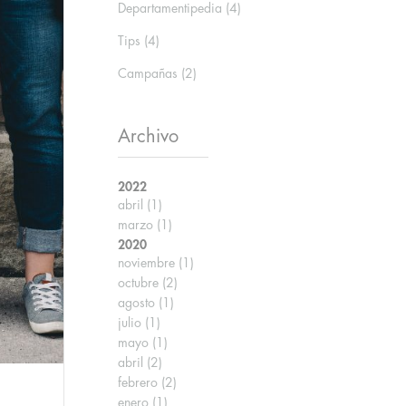
Departamentipedia
(4)
Tips
(4)
Campañas
(2)
Archivo
2022
abril
(1)
marzo
(1)
2020
noviembre
(1)
octubre
(2)
agosto
(1)
julio
(1)
mayo
(1)
abril
(2)
febrero
(2)
enero
(1)