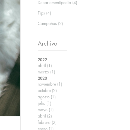
Departamentipedia
(4)
Tips
(4)
Campañas
(2)
Archivo
2022
abril
(1)
marzo
(1)
2020
noviembre
(1)
octubre
(2)
agosto
(1)
julio
(1)
mayo
(1)
abril
(2)
febrero
(2)
enero
(1)