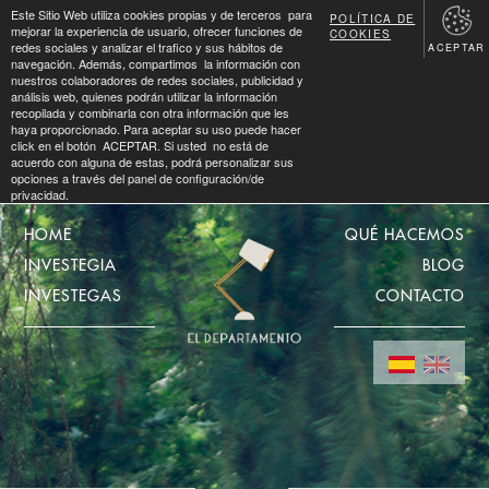
Este Sitio Web utiliza cookies propias y de terceros para
POLÍTICA DE
mejorar la experiencia de usuario, ofrecer funciones de
COOKIES
redes sociales y analizar el trafico y sus hábitos de
ACEPTAR
navegación. Además, compartimos la información con
nuestros colaboradores de redes sociales, publicidad y
análisis web, quienes podrán utilizar la información
recopilada y combinarla con otra información que les
haya proporcionado. Para aceptar su uso puede hacer
click en el botón ACEPTAR. Si usted no está de
acuerdo con alguna de estas, podrá personalizar sus
opciones a través del panel de configuración/de
privacidad.
HOME
QUÉ HACEMOS
INVESTEGIA
BLOG
INVESTEGAS
CONTACTO