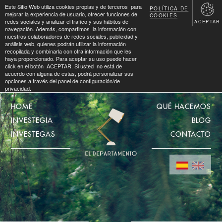
Este Sitio Web utiliza cookies propias y de terceros para
POLÍTICA DE
mejorar la experiencia de usuario, ofrecer funciones de
COOKIES
redes sociales y analizar el trafico y sus hábitos de
ACEPTAR
navegación. Además, compartimos la información con
nuestros colaboradores de redes sociales, publicidad y
análisis web, quienes podrán utilizar la información
recopilada y combinarla con otra información que les
haya proporcionado. Para aceptar su uso puede hacer
click en el botón ACEPTAR. Si usted no está de
acuerdo con alguna de estas, podrá personalizar sus
opciones a través del panel de configuración/de
privacidad.
HOME
QUÉ HACEMOS
INVESTEGIA
BLOG
INVESTEGAS
CONTACTO