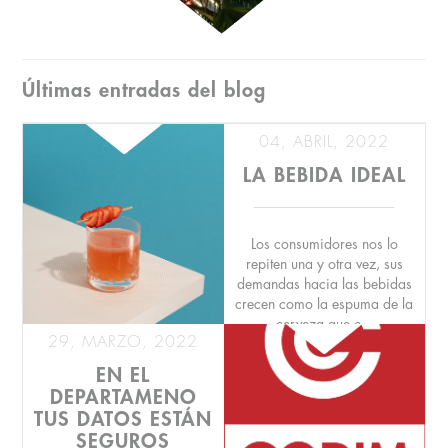
Últimas entradas del blog
04, ABRIL, 2022
LA BEBIDA IDEAL
Los consumidores nos lo
repiten una y otra vez, sus
demandas hacia las bebidas
crecen como la espuma de la
cerveza que c...
29, MARZO, 2022
EN EL
DEPARTAMENO
TUS DATOS ESTÁN
SEGUROS