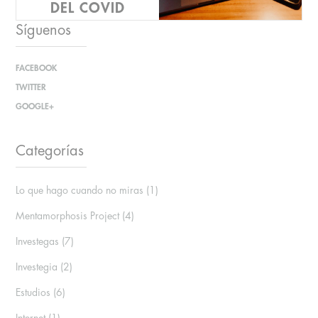
DEL COVID
Síguenos
FACEBOOK
El estudio 'Revolucion
TWITTER
Boomer: el poder de la nueva
GOOGLE+
longevidad' ha sido el
resultado de 4 meses de
trabajo entre dife...
Categorías
Lo que hago cuando no miras
(1)
Mentamorphosis Project
(4)
Investegas
(7)
Investegia
(2)
Estudios
(6)