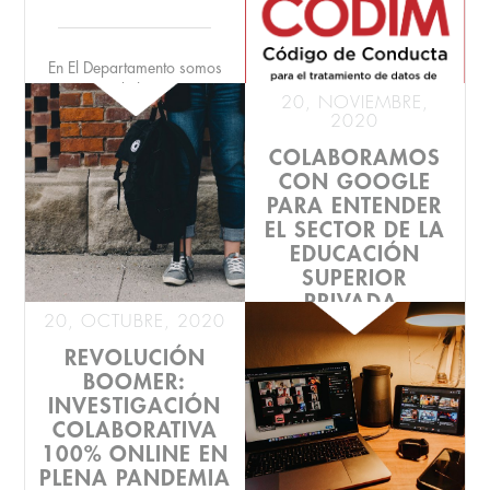
En El Departamento somos
conscientes de la importancia
20, NOVIEMBRE,
de preservar la intimidad y
2020
privacidad de las personas
COLABORAMOS
entrevista...
CON GOOGLE
PARA ENTENDER
EL SECTOR DE LA
EDUCACIÓN
SUPERIOR
PRIVADA.
20, OCTUBRE, 2020
REVOLUCIÓN
Nosotros, que somos de
BOOMER:
natural discretos, pocas
INVESTIGACIÓN
veces podemos hablar de los
COLABORATIVA
proyectos que tenemos entre
100% ONLINE EN
manos por temas ...
PLENA PANDEMIA