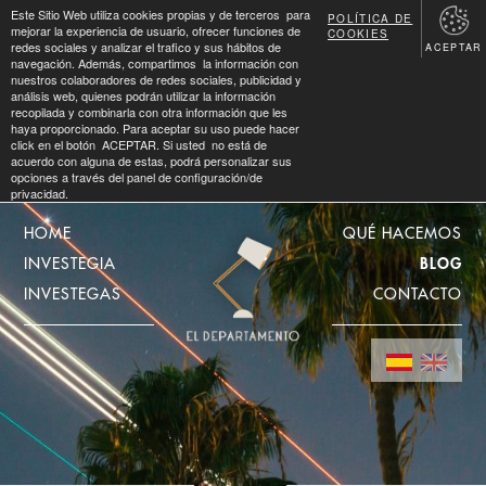
Este Sitio Web utiliza cookies propias y de terceros para
POLÍTICA DE
mejorar la experiencia de usuario, ofrecer funciones de
COOKIES
redes sociales y analizar el trafico y sus hábitos de
ACEPTAR
navegación. Además, compartimos la información con
nuestros colaboradores de redes sociales, publicidad y
análisis web, quienes podrán utilizar la información
recopilada y combinarla con otra información que les
haya proporcionado. Para aceptar su uso puede hacer
click en el botón ACEPTAR. Si usted no está de
acuerdo con alguna de estas, podrá personalizar sus
opciones a través del panel de configuración/de
privacidad.
HOME
QUÉ HACEMOS
INVESTEGIA
BLOG
INVESTEGAS
CONTACTO