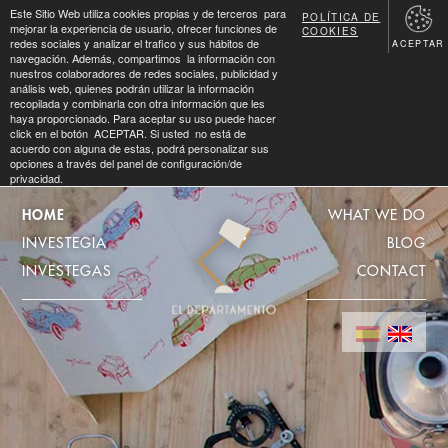
Este Sitio Web utiliza cookies propias y de terceros para
POLÍTICA DE
mejorar la experiencia de usuario, ofrecer funciones de
COOKIES
redes sociales y analizar el trafico y sus hábitos de
ACEPTAR
navegación. Además, compartimos la información con
nuestros colaboradores de redes sociales, publicidad y
análisis web, quienes podrán utilizar la información
recopilada y combinarla con otra información que les
haya proporcionado. Para aceptar su uso puede hacer
click en el botón ACEPTAR. Si usted no está de
acuerdo con alguna de estas, podrá personalizar sus
opciones a través del panel de configuración/de
privacidad.
HOME
WHAT WE DO
INVESTEGIA
BLOG
INVESTEGAS
CONTACT