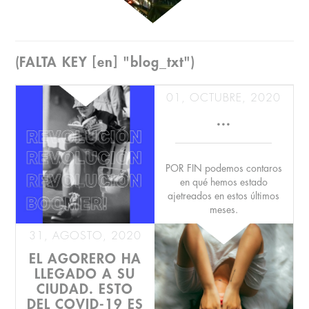
(FALTA KEY [en] "blog_txt")
01, OCTUBRE, 2020
...
POR FIN podemos contaros
en qué hemos estado
ajetreados en estos últimos
meses.
31, AGOSTO, 2020
EL AGORERO HA
LLEGADO A SU
CIUDAD. ESTO
Y es que hoy sale a la luz la
DEL COVID-19 ES
web...