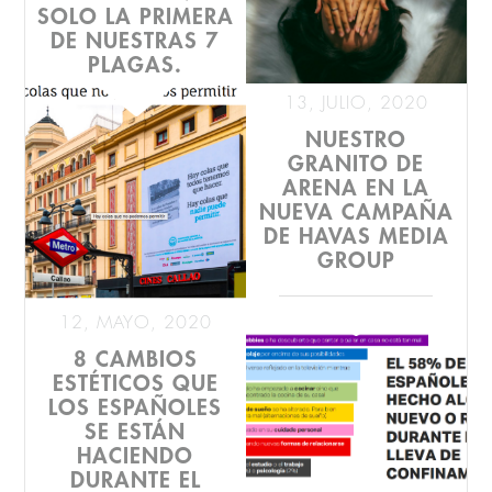
SOLO LA PRIMERA
DE NUESTRAS 7
PLAGAS.
13, JULIO, 2020
NUESTRO
Lo que nos faltaba. Con la
GRANITO DE
que está cayendo, que
aparezca ahora un tío
ARENA EN LA
anunciando males de
NUEVA CAMPAÑA
proporciones bíblicas.
DE HAVAS MEDIA
GROUP
El ca...
12, MAYO, 2020
Nuestros amigos de Havas
8 CAMBIOS
nos escribieron para
ESTÉTICOS QUE
agradecernos la publicación
de nuestro estudio "EL LADO
LOS ESPAÑOLES
BUENO DEL CONFINAM...
SE ESTÁN
HACIENDO
DURANTE EL