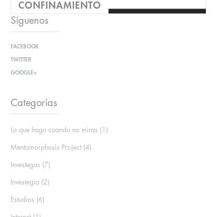
CONFINAMIENTO
Síguenos
FACEBOOK
En el estudio EL LADO
TWITTER
BUENO DEL
GOOGLE+
CONFINAMIENTO
preguntamos a la gente qué
es lo más raro que habían
Categorías
hecho estos días d...
Lo que hago cuando no miras
(1)
Mentamorphosis Project
(4)
Investegas
(7)
Investegia
(2)
Estudios
(6)