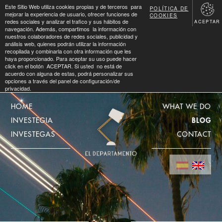
Este Sitio Web utiliza cookies propias y de terceros para
POLÍTICA DE
mejorar la experiencia de usuario, ofrecer funciones de
COOKIES
redes sociales y analizar el trafico y sus hábitos de
ACEPTAR
navegación. Además, compartimos la información con
nuestros colaboradores de redes sociales, publicidad y
análisis web, quienes podrán utilizar la información
recopilada y combinarla con otra información que les
haya proporcionado. Para aceptar su uso puede hacer
click en el botón ACEPTAR. Si usted no está de
acuerdo con alguna de estas, podrá personalizar sus
opciones a través del panel de configuración/de
privacidad.
HOME
WHAT WE DO
INVESTEGIA
BLOG
INVESTEGAS
CONTACT