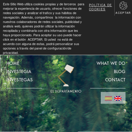
Este Sitio Web utiliza cookies propias y de terceros para
POLÍTICA DE
mejorar la experiencia de usuario, ofrecer funciones de
COOKIES
redes sociales y analizar el trafico y sus hábitos de
ACEPTAR
navegación. Además, compartimos la información con
nuestros colaboradores de redes sociales, publicidad y
análisis web, quienes podrán utilizar la información
recopilada y combinarla con otra información que les
haya proporcionado. Para aceptar su uso puede hacer
click en el botón ACEPTAR. Si usted no está de
acuerdo con alguna de estas, podrá personalizar sus
opciones a través del panel de configuración/de
privacidad.
HOME
WHAT WE DO
INVESTEGIA
BLOG
INVESTEGAS
CONTACT