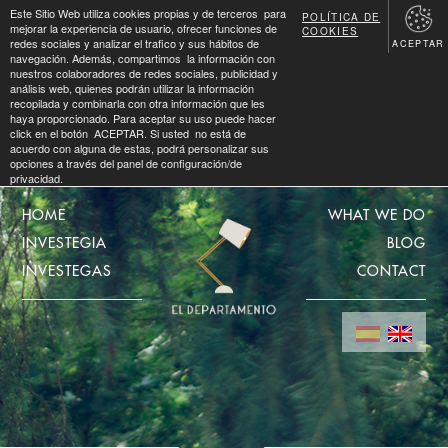
Este Sitio Web utiliza cookies propias y de terceros para
POLÍTICA DE
mejorar la experiencia de usuario, ofrecer funciones de
COOKIES
redes sociales y analizar el trafico y sus hábitos de
ACEPTAR
navegación. Además, compartimos la información con
nuestros colaboradores de redes sociales, publicidad y
análisis web, quienes podrán utilizar la información
recopilada y combinarla con otra información que les
haya proporcionado. Para aceptar su uso puede hacer
click en el botón ACEPTAR. Si usted no está de
acuerdo con alguna de estas, podrá personalizar sus
opciones a través del panel de configuración/de
privacidad.
HOME
WHAT WE DO
INVESTEGIA
BLOG
INVESTEGAS
CONTACT